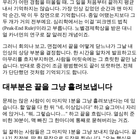
우리가 어떤 경험을 떠올릴 때, 그 일을 처음부터 끝까지 평균
내서 기억하지는 않습니다. 가장 인상 깊었던 순간과 맨 마지
막 순간, 딱 이 두 장면으로 기억합니다. 종일 어땠는지보다 그
두 개가 거의 전부예요. 심리학에서는 이걸 '피크엔드 법칙
(Peak-End Rule)'이라고 부릅니다. 노벨경제학상을 받은 대니
얼 카너먼의 연구로 잘 알려진 개념이죠.
그러니 회의나 보고, 면접에서 끝을 어떻게 닫느냐가 그날 내
인상의 상당 부분을 결정합니다. 한 시간을 알차게 발표하고도
마무리를 흐지부지하면, 사람들 머릿속에는 그 흐릿한 끝만 남
습니다. 반대로 중간이 조금 평범했어도 끝이 또렷하면, 전체
가 단단했던 것처럼 기억되기도 합니다.
대부분은 끝을 그냥 흘려보냅니다
문제는 많은 사람이 이 마지막 1분을 그냥 흘려보낸다는 데 있
습니다. 할 말을 다 한 뒤 "네, 이상입니다" 하고 슬그머니 자리
에 앉거나, "뭐, 그렇습니다…" 하고 끝을 흐립니다. 열심히 준
비한 30분이, 맥 빠진 그 한마디에 통째로 묻혀버리는 거죠.
일 잘하는 사람들은 그 마지막 1분을 그냥 보내지 않습니다. 끝
나기 직전에, 딱 한 문장으로 도장을 찍습니다. "오늘 핵심은