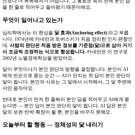
인보다 더 똑똑해서가 아닙니다. 그 동료는 회의 전에 본인 답
을 한 줄로 적어두고 들어왔기 때문이에요.
무엇이 일어나고 있는가
심리학에서는 이 현상을
닻 효과(Anchoring effect)
라고 부릅
니다. 1974년에 카네만과 트버스키가 처음 정리한 인지 편향인
데,
사람의 판단은 처음 받은 정보를 기준점(닻)으로 삼아 거기
서 조금씩 조정하는 식으로 형성됩니다.
카네만은 이 연구로
2002년 노벨경제학상을 받았어요.
닻이 무엇이냐가 본인 판단의 방향을 결정합니다. 본인이 AI
에게 빈손으로 묻는 순간 — AI가 던지는 첫 답이 본인 판단의
닻이 됩니다. 본인의 사유는 그 닻에서 시작해서, 그 닻 주변에
서만 움직여요.
반대로 본인이 먼저 한 줄짜리 본인 답을 적어두고 AI에게 묻
는다면 — 본인 답이 본인 판단의 닻이 됩니다. AI 답은 본인
닻의 보완·반박·확장이 될 뿐, 본인을 바꾸지 못해요.
오늘부터 할 행동 — 정체성의 닻 내리기