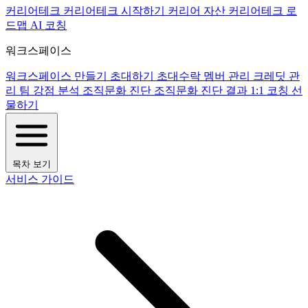
커리어테크
커리어테크 시작하기
커리어 자산
커리어테크 로
드맵
AI 코칭
워크스페이스
워크스페이스 만들기
초대하기
초대수락
멤버 관리
크레딧 관
리
팀 강점 분석
조직문화 진단
조직문화 진단 결과
1:1 코칭
선
물하기
목차 보기
서비스 가이드