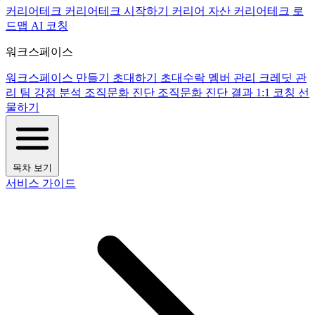
커리어테크
커리어테크 시작하기
커리어 자산
커리어테크 로
드맵
AI 코칭
워크스페이스
워크스페이스 만들기
초대하기
초대수락
멤버 관리
크레딧 관
리
팀 강점 분석
조직문화 진단
조직문화 진단 결과
1:1 코칭
선
물하기
목차 보기
서비스 가이드