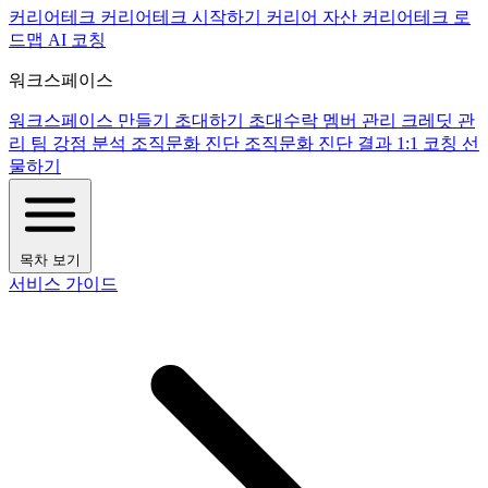
커리어테크
커리어테크 시작하기
커리어 자산
커리어테크 로
드맵
AI 코칭
워크스페이스
워크스페이스 만들기
초대하기
초대수락
멤버 관리
크레딧 관
리
팀 강점 분석
조직문화 진단
조직문화 진단 결과
1:1 코칭
선
물하기
목차 보기
서비스 가이드